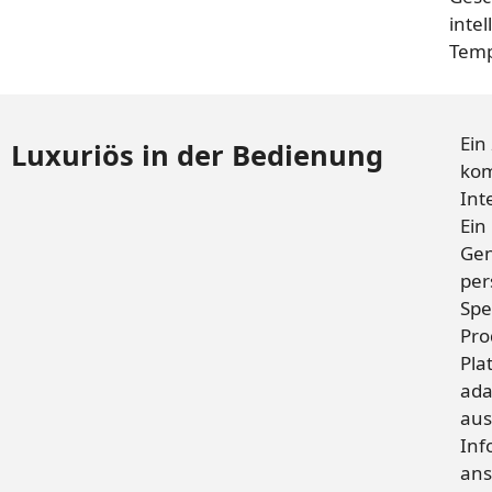
inte
Temp
Ein
Luxuriös in der Bedienung
kom
Int
Ein
Gen
per
Spe
Pro
Pla
ada
aus
Inf
ans