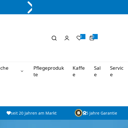
0
0
0
A
r
t
i
k
e
l
iche
Pflegeproduk
Kaffe
Sal
Servic
te
e
e
e
seit 20 Jahren am Markt
5 Jahre Garantie