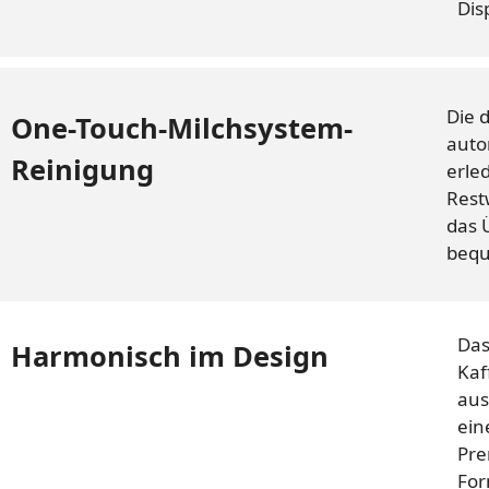
Dis
Die 
One-Touch-Milchsystem-
auto
Reinigung
erle
Rest
das 
bequ
Das
Harmonisch im Design
Kaf
aus
ein
Pre
For