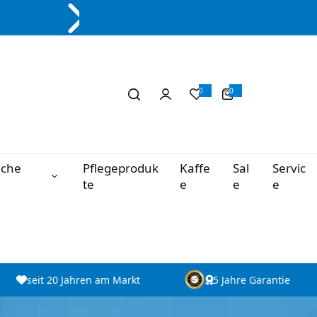
0
0
0
A
r
t
i
k
e
l
iche
Pflegeproduk
Kaffe
Sal
Servic
te
e
e
e
seit 20 Jahren am Markt
5 Jahre Garantie