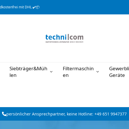
dkostenfrei mit DHL ✔️📦
Siebträger&Müh
Filtermaschin
Gewerbl
len
en
Geräte
persönlicher Ansprechpartner, keine Hotline: +49 651 9947377