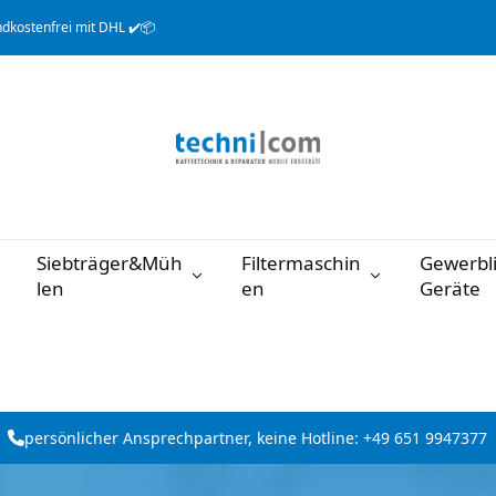
dkostenfrei mit DHL ✔️📦
Siebträger&Müh
Filtermaschin
Gewerbl
len
en
Geräte
persönlicher Ansprechpartner, keine Hotline: +49 651 9947377