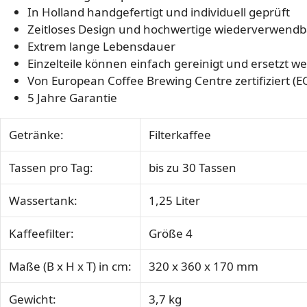
In Holland handgefertigt und individuell geprüft
Zeitloses Design und hochwertige wiederverwendba
Extrem lange Lebensdauer
Einzelteile können einfach gereinigt und ersetzt w
Von European Coffee Brewing Centre zertifiziert (E
5 Jahre Garantie
Getränke:
Filterkaffee
Tassen pro Tag:
bis zu 30 Tassen
Wassertank:
1,25 Liter
Kaffeefilter:
Größe 4
Maße (B x H x T) in cm:
320 x 360 x 170 mm
Gewicht:
3,7 kg