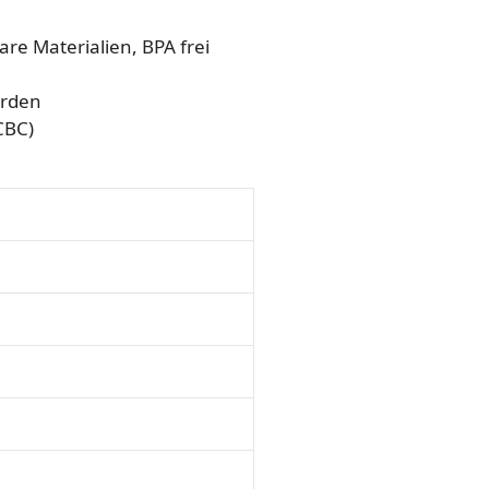
re Materialien, BPA frei
erden
CBC)