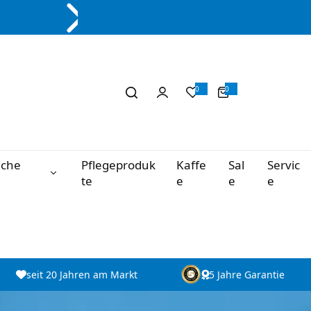
0
0
0
A
r
t
i
k
e
l
iche
Pflegeproduk
Kaffe
Sal
Servic
te
e
e
e
seit 20 Jahren am Markt
5 Jahre Garantie