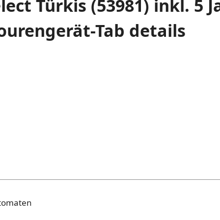
ct Türkis (53981) inkl. 5 J
ourengerät-Tab details
utomaten