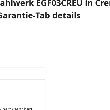
ahlwerk EGF03CREU in Crem
Garantie-Tab details
/ hart / sehr hart