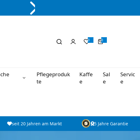
0
0
0
A
r
t
i
k
e
l
iche
Pflegeproduk
Kaffe
Sal
Servic
te
e
e
e
seit 20 Jahren am Markt
5 Jahre Garantie