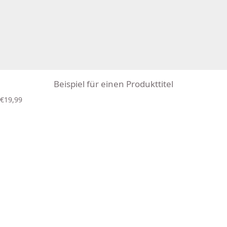
Beispiel für einen Produkttitel
R
€19,99
e
g
u
l
ä
r
e
r
P
r
e
i