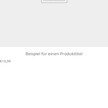
Beispiel für einen Produkttitel
R
€19,99
e
g
u
l
ä
r
e
r
P