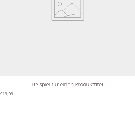
Beispiel für einen Produkttitel
R
€19,99
e
g
u
l
ä
r