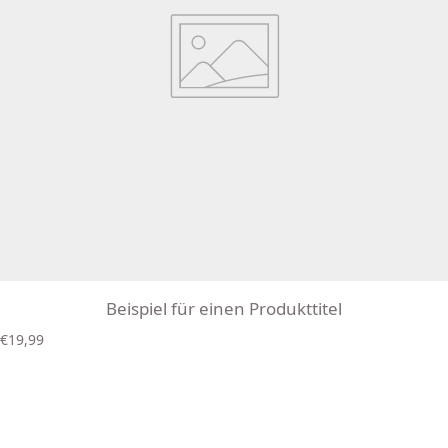
Beispiel für einen Produkttitel
R
€19,99
e
g
u
l
ä