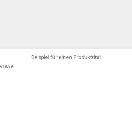
Beispiel für einen Produkttitel
R
€19,99
e
g
u
l
ä
r
e
r
P
r