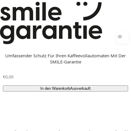
Umfassender Schutz Für Ihren Kaffeevollautomaten Mit Der
SMILE-Garantie
R
€0,00
e
g
In den Warenkorb
Ausverkauft
u
l
ä
r
e
r
P