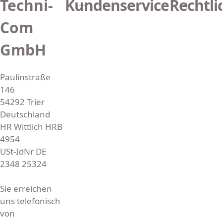
Techni-
Kundenservice
Rechtli
r
e
i
Com
s
GmbH
Paulinstraße
146
54292 Trier
Deutschland
HR Wittlich HRB
4954
USt-IdNr DE
2348 25324
Sie erreichen
uns telefonisch
von