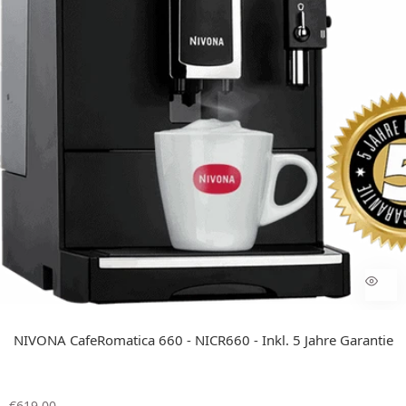
NIVONA CafeRomatica 660 - NICR660 - Inkl. 5 Jahre Garantie
R
€619,00