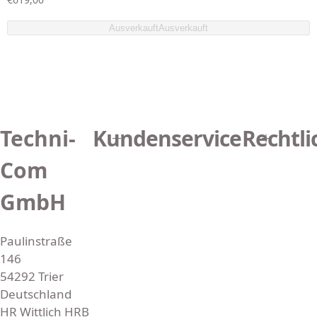
e
g
Ausverkauft
Ausverkauft
u
l
ä
r
e
r
P
Techni-
Kundenservice
Rechtli
r
e
i
Com
s
GmbH
Paulinstraße
146
54292 Trier
Deutschland
HR Wittlich HRB