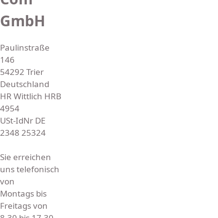
s
GmbH
Paulinstraße
146
54292 Trier
Deutschland
HR Wittlich HRB
4954
USt-IdNr DE
2348 25324
Sie erreichen
uns telefonisch
von
Montags bis
Freitags von
8.30 bis 17.30.