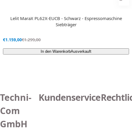
Lelit MaraX PL62X-EUCB - Schwarz - Espressomaschine
Siebträger
V
R
€1.159,00
€1.299,00
e
e
r
g
In den Warenkorb
Ausverkauft
k
u
a
l
u
ä
f
r
s
e
p
r
r
P
Techni-
Kundenservice
Rechtli
e
r
i
e
s
i
Com
s
GmbH