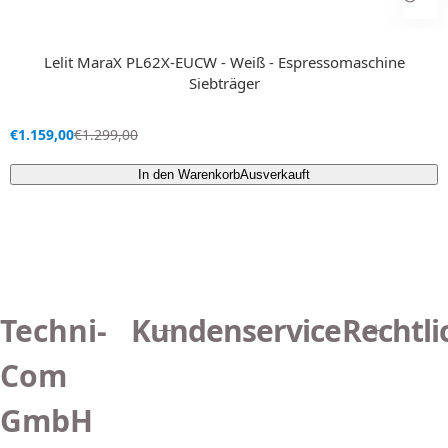
Lelit MaraX PL62X-EUCW - Weiß - Espressomaschine
Siebträger
V
R
€1.159,00
€1.299,00
e
e
r
g
In den Warenkorb
Ausverkauft
k
u
a
l
u
ä
f
r
s
e
p
r
r
P
Techni-
Kundenservice
Rechtli
e
r
i
e
s
i
Com
s
GmbH